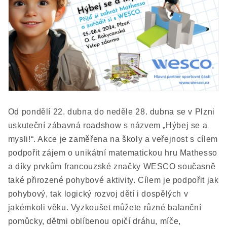
Od pondělí 22. dubna do neděle 28. dubna se v Plzni
uskuteční zábavná roadshow s názvem „Hýbej se a
mysli!“. Akce je zaměřena na školy a veřejnost s cílem
podpořit zájem o unikátní matematickou hru Mathesso
a díky prvkům francouzské značky WESCO současně
také přirozené pohybové aktivity. Cílem je podpořit jak
pohybový, tak logický rozvoj dětí i dospělých v
jakémkoli věku. Vyzkoušet můžete r
ůzné balanční
pomůcky, dětmi oblíbenou opičí dráhu, míče,