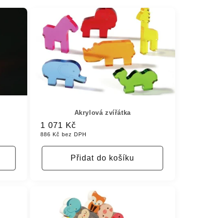
Akrylová zvířátka
Běžná
1 071 Kč
886 Kč bez DPH
cena
Přidat do košíku