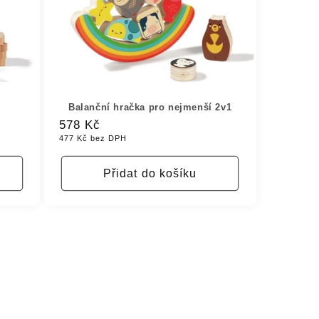
Balanční hračka pro nejmenší 2v1
Běžná
578 Kč
477 Kč bez DPH
cena
Přidat do košíku