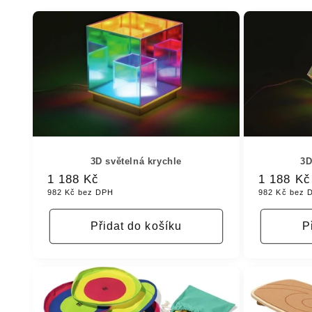
3D světelná krychle
3D
Běžná
1 188 Kč
Běžná
1 188 Kč
982 Kč bez DPH
982 Kč bez 
cena
cena
Přidat do košíku
P