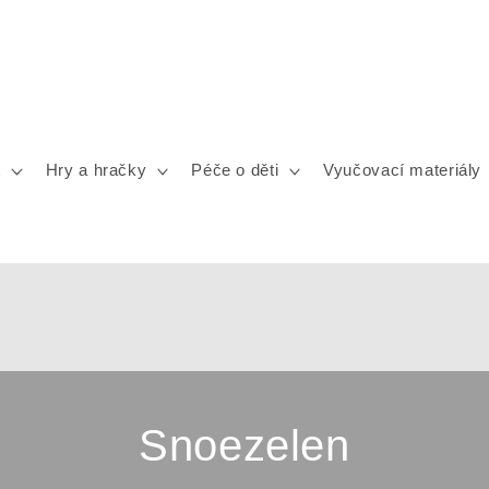
t
Hry a hračky
Péče o děti
Vyučovací materiály
Snoezelen