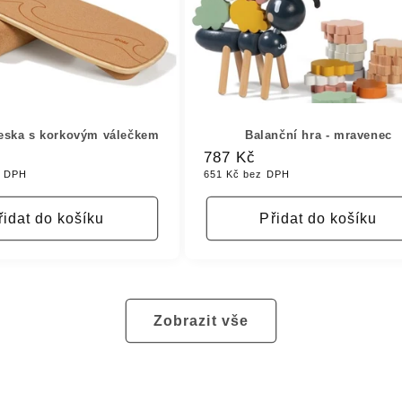
eska s korkovým válečkem
Balanční hra - mravenec
Běžná
787 Kč
z DPH
651 Kč bez DPH
cena
řidat do košíku
Přidat do košíku
Zobrazit vše