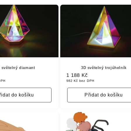
 světelný diamant
3D světelný trojúhelník
Běžná
1 188 Kč
DPH
982 Kč bez DPH
cena
řidat do košíku
Přidat do košíku