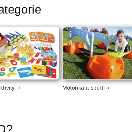
ategorie
ktivity
Motorika a sport
CO?