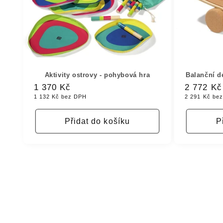
Aktivity ostrovy - pohybová hra
Balanční d
Běžná
1 370 Kč
Běžná
2 772 Kč
1 132 Kč bez DPH
2 291 Kč be
cena
cena
Přidat do košíku
P