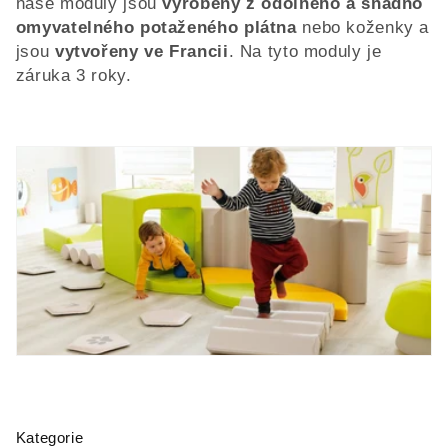
naše moduly jsou
vyrobeny z odolného a snadno
omyvatelného potaženého plátna
nebo koženky a
jsou
vytvořeny ve Francii
. Na tyto moduly je
záruka 3 roky.
Kategorie