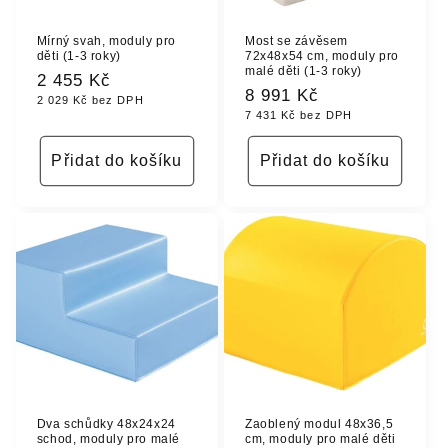
Mírný svah, moduly pro
Most se závěsem
děti (1-3 roky)
72x48x54 cm, moduly pro
malé děti (1-3 roky)
Běžná
2 455 Kč
Běžná
8 991 Kč
2 029 Kč bez DPH
cena
7 431 Kč bez DPH
cena
Přidat do košíku
Přidat do košíku
Dva schůdky 48x24x24
Zaoblený modul 48x36,5
schod, moduly pro malé
cm, moduly pro malé děti