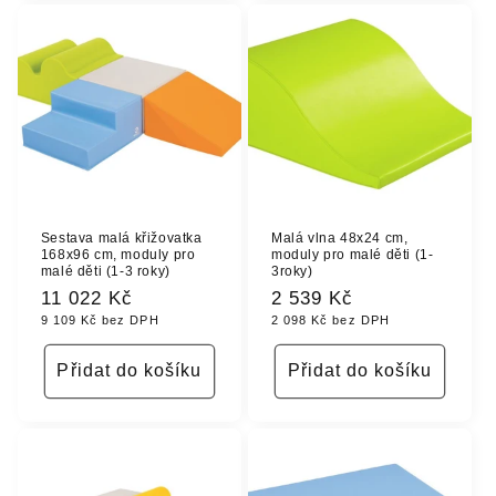
Sestava malá křižovatka
Malá vlna 48x24 cm,
168x96 cm, moduly pro
moduly pro malé děti (1-
malé děti (1-3 roky)
3roky)
Běžná
11 022 Kč
Běžná
2 539 Kč
9 109 Kč bez DPH
2 098 Kč bez DPH
cena
cena
Přidat do košíku
Přidat do košíku