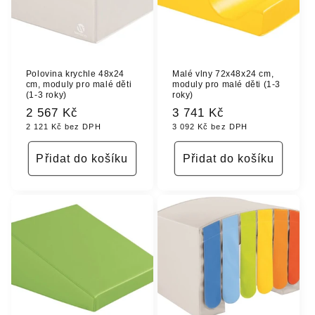
Polovina krychle 48x24
Malé vlny 72x48x24 cm,
cm, moduly pro malé děti
moduly pro malé děti (1-3
(1-3 roky)
roky)
Běžná
2 567 Kč
Běžná
3 741 Kč
2 121 Kč bez DPH
3 092 Kč bez DPH
cena
cena
Přidat do košíku
Přidat do košíku