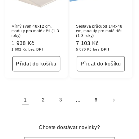
Mírný svah 48x12 cm,
Sestava průcuod 144x48
moduly pro malé děti (1-3
cm, moduly pro malé děti
roky)
(1-3 roky)
Běžná
1 938 Kč
Běžná
7 103 Kč
1 602 Kč bez DPH
5 870 Kč bez DPH
cena
cena
Přidat do košíku
Přidat do košíku
1
2
3
…
6
Chcete dostávat novinky?