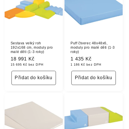
Sestava velký roh
Puff čtverec 48x48x6,
192x168 cm, moduly pro
moduly pro malé děti (1-3
malé děti (1-3 roky)
roky)
Běžná
18 991 Kč
Běžná
1 435 Kč
15 695 Kč bez DPH
1 186 Kč bez DPH
cena
cena
Přidat do košíku
Přidat do košíku