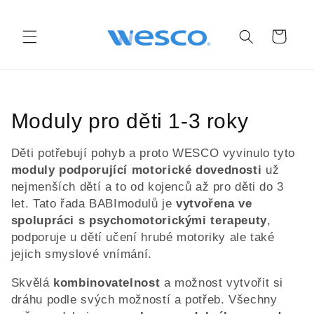
Přejít k
obsahu
Košík
K
Moduly pro děti 1-3 roky
o
Děti potřebují pohyb a proto WESCO vyvinulo tyto
l
moduly podporující motorické dovednosti
už
nejmenších dětí a to od kojenců až pro děti do 3
e
let. Tato řada BABImodulů je
vytvořena ve
spolupráci s psychomotorickými terapeuty
,
k
podporuje u dětí učení hrubé motoriky ale také
c
jejich smyslové vnímání.
e
Skvělá
kombinovatelnost
a možnost vytvořit si
dráhu podle svých možností a potřeb. Všechny
: