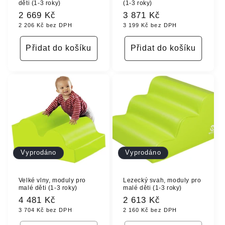
děti (1-3 roky)
(1-3 roky)
Běžná
2 669 Kč
Běžná
3 871 Kč
2 206 Kč bez DPH
3 199 Kč bez DPH
cena
cena
Přidat do košíku
Přidat do košíku
Vyprodáno
Vyprodáno
Velké vlny, moduly pro
Lezecký svah, moduly pro
malé děti (1-3 roky)
malé děti (1-3 roky)
Běžná
4 481 Kč
Běžná
2 613 Kč
3 704 Kč bez DPH
2 160 Kč bez DPH
cena
cena