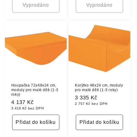
Vyprodáno
Vyprodáno
Houpačka 72x48x24 cm,
Korýtko 48x24 cm, moduly
moduly pro malé děti (1-3
pro malé děti (1-3 roky)
roky)
Běžná
3 335 Kč
Běžná
4 137 Kč
2 757 Kč bez DPH
cena
3 419 Kč bez DPH
cena
Přidat do košíku
Přidat do košíku