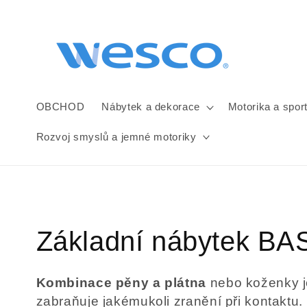
Přejít k
obsahu
OBCHOD
Nábytek a dekorace
Motorika a spor
Rozvoj smyslů a jemné motoriky
K
Základní nábytek BA
o
Kombinace pěny a plátna
nebo koženky je
zabraňuje jakémukoli zranění při kontaktu. 