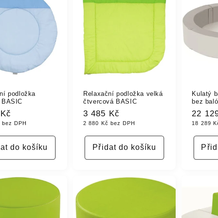
ní podložka
Relaxační podložka velká
Kulatý 
á BASIC
čtvercová BASIC
bez bal
á
 Kč
Běžná
3 485 Kč
Běžná
22 12
č bez DPH
2 880 Kč bez DPH
18 289 K
cena
cena
dat do košíku
Přidat do košíku
Přid