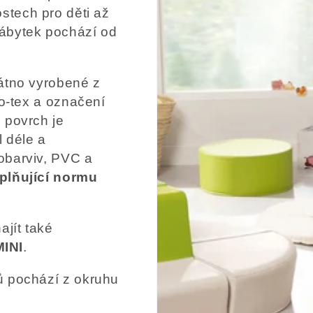
ostech pro děti až
ábytek pochází od
látno vyrobené z
ko-tex a označení
 povrch je
l déle a
obarviv, PVC a
plňující normu
ajít také
INI
.
ů pochází z okruhu