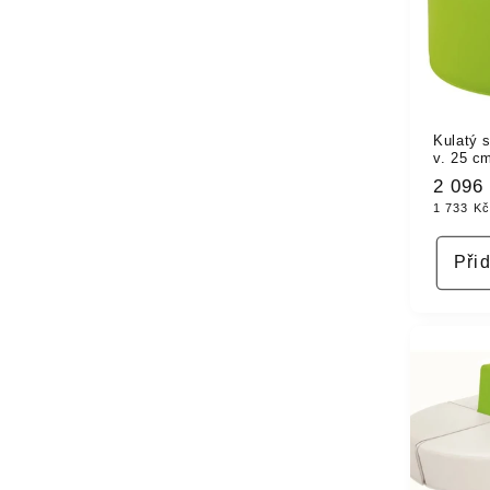
Kulatý 
v. 25 c
Běžn
2 096
1 733 K
cena
Při