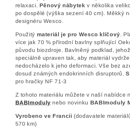
l
relaxaci.
Pěnový nábytek
v několika velik
po dospělé (výška sezení 40 cm). Měkký n
e
designéru Wesco.
k
Použitý
materiál je pro Wesco klíčový
. P
více jak 70 % přírodní bavlny splňující Oe
c
původu biozdroje. Bavlněný podklad, jehož
speciálně upraven tak, aby materiál vydrže
e
nedocházelo k jeho deformaci. Vše bez az
dosud známých endokrinních disruptorů.
S
:
pro hračky NF 71-3
Z tohoto materiálu můžete v naší nabídce n
BABImoduly
nebo novinku
BABImoduly M
Vyrobeno ve Francii
(dodavatele materiál
570 km)