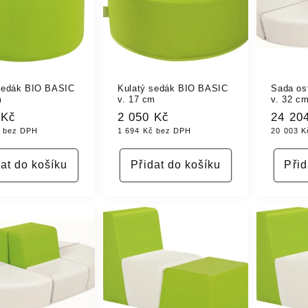
sedák BIO BASIC
Kulatý sedák BIO BASIC
Sada os
m
v. 17 cm
v. 32 c
á
 Kč
Běžná
2 050 Kč
Běžná
24 20
č bez DPH
1 694 Kč bez DPH
20 003 K
cena
cena
dat do košíku
Přidat do košíku
Přid