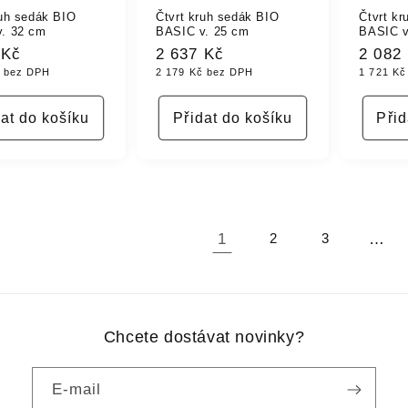
ruh sedák BIO
Čtvrt kruh sedák BIO
Čtvrt k
. 32 cm
BASIC v. 25 cm
BASIC v
á
 Kč
Běžná
2 637 Kč
Běžná
2 082
č bez DPH
2 179 Kč bez DPH
1 721 Kč
cena
cena
dat do košíku
Přidat do košíku
Přid
1
…
2
3
Chcete dostávat novinky?
E-mail