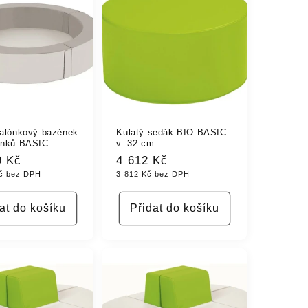
balónkový bazének
Kulatý sedák BIO BASIC
ónků BASIC
v. 32 cm
9 Kč
Běžná
4 612 Kč
č bez DPH
3 812 Kč bez DPH
cena
at do košíku
Přidat do košíku