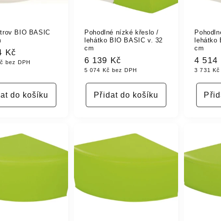
trov BIO BASIC
Pohodlné nízké křeslo /
Pohodlné
m
lehátko BIO BASIC v. 32
lehátko
cm
cm
á
4 Kč
Běžná
6 139 Kč
Běžná
4 514
Kč bez DPH
5 074 Kč bez DPH
3 731 Kč
cena
cena
dat do košíku
Přidat do košíku
Přid