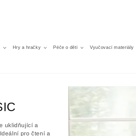
t
Hry a hračky
Péče o děti
Vyučovací materiály
SIC
 uklidňující a
Ideální pro čtení a