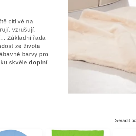
tě citlivé na
ují, vzrušují,
... Základní řada
adost ze života
 zábavné barvy pro
tku skvěle
doplní
Seřadit po