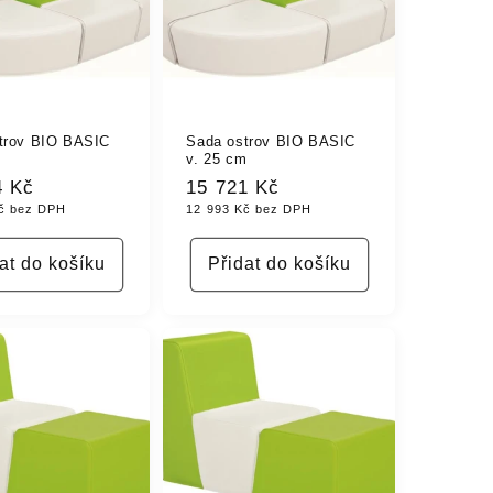
trov BIO BASIC
Sada ostrov BIO BASIC
m
v. 25 cm
4 Kč
Běžná
15 721 Kč
č bez DPH
12 993 Kč bez DPH
cena
at do košíku
Přidat do košíku