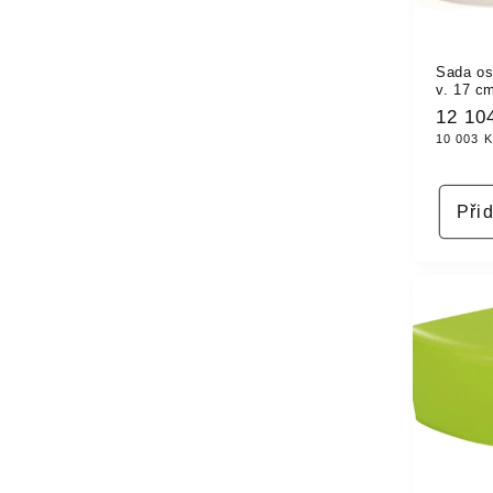
Sada os
v. 17 c
Běžn
12 10
10 003 
cena
Při