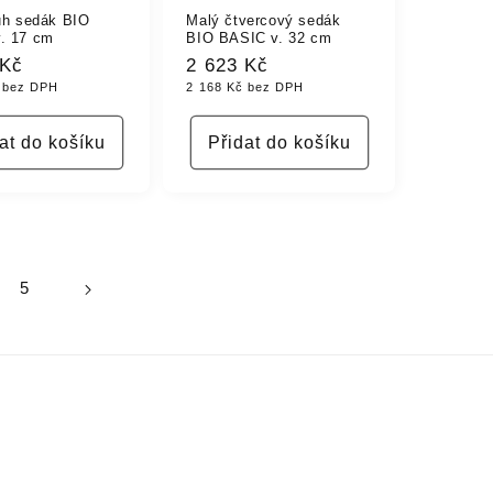
ruh sedák BIO
Malý čtvercový sedák
. 17 cm
BIO BASIC v. 32 cm
 Kč
Běžná
2 623 Kč
 bez DPH
2 168 Kč bez DPH
cena
at do košíku
Přidat do košíku
5