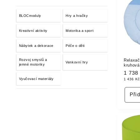
BLOCmoduly
Hry a hračky
Kreativní aktivity
Motorika a sport
Nábytek a dekorace
Péče o děti
Relaxač
Rozvoj smyslů a
Venkovní hry
jemné motoriky
kruhov
Běžn
1 738
Vyučovací materiály
1 436 K
cena
Při